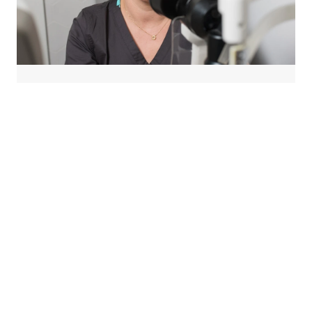
Podczas kursu USG oka 
uzyskasz praktyczne 
informacje:
Na temat zasad ultrasonografii oka, 
diagnostyki ultrasonograficznej chorób 
ciała szklistego, siatkówki, naczyniówki i 
nerwu wzrokowego.
Jak różnicować guzy nowotworowe 
naczyniówki od zmian łagodnych.  